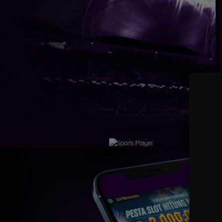
r*2
IDR
975,700.00
Sweet Bonanza 1000
s****9
IDR
712,500.00
Gates of Olympus Super
Scatter
ch****7
IDR
702,400.00
Gates of Olympus 1000
oj****n
IDR
676,940.00
Starlight Princess™ 1000
p****p
IDR
645,890.00
Gates of Gatot Kaca Super
Scatter