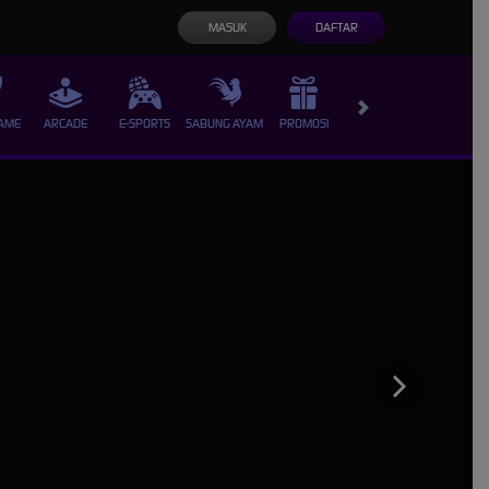
MASUK
DAFTAR
GAME
ARCADE
E-SPORTS
SABUNG AYAM
PROMOSI