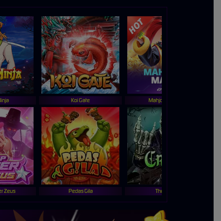
inja
Koi Gate
Mahjong Magic
r Zeus
Pedas Gila
The Crypt