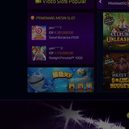
Video Slots Popular
PEMENANG MESIN SLOT
jaro****7
IDR
4,381,000.00
Sweet Bonanza 2500
yam****2
IDR
1,172,040.00
Starlight Princess™ 1000
tr****1
IDR
1,127,970.00
Sweet Bonanza 1000
roy****m
IDR
1,102,650.00
Gates of Olympus 1000 Dice
sata****8
IDR
980,000.00
Gates of Olympus™