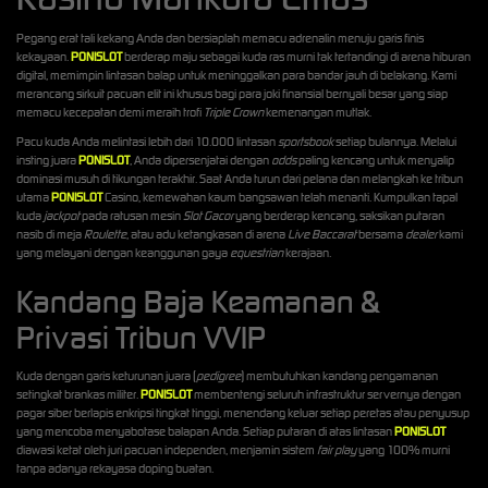
Pegang erat tali kekang Anda dan bersiaplah memacu adrenalin menuju garis finis
kekayaan.
PONISLOT
berderap maju sebagai kuda ras murni tak tertandingi di arena hiburan
digital, memimpin lintasan balap untuk meninggalkan para bandar jauh di belakang. Kami
merancang sirkuit pacuan elit ini khusus bagi para joki finansial bernyali besar yang siap
memacu kecepatan demi meraih trofi
Triple Crown
kemenangan mutlak.
Pacu kuda Anda melintasi lebih dari 10.000 lintasan
sportsbook
setiap bulannya. Melalui
insting juara
PONISLOT
, Anda dipersenjatai dengan
odds
paling kencang untuk menyalip
dominasi musuh di tikungan terakhir. Saat Anda turun dari pelana dan melangkah ke tribun
utama
PONISLOT
Casino, kemewahan kaum bangsawan telah menanti. Kumpulkan tapal
kuda
jackpot
pada ratusan mesin
Slot Gacor
yang berderap kencang, saksikan putaran
nasib di meja
Roulette
, atau adu ketangkasan di arena
Live Baccarat
bersama
dealer
kami
yang melayani dengan keanggunan gaya
equestrian
kerajaan.
Kandang Baja Keamanan &
Privasi Tribun VVIP
Kuda dengan garis keturunan juara (
pedigree
) membutuhkan kandang pengamanan
setingkat brankas militer.
PONISLOT
membentengi seluruh infrastruktur servernya dengan
pagar siber berlapis enkripsi tingkat tinggi, menendang keluar setiap peretas atau penyusup
yang mencoba menyabotase balapan Anda. Setiap putaran di atas lintasan
PONISLOT
diawasi ketat oleh juri pacuan independen, menjamin sistem
fair play
yang 100% murni
tanpa adanya rekayasa doping buatan.