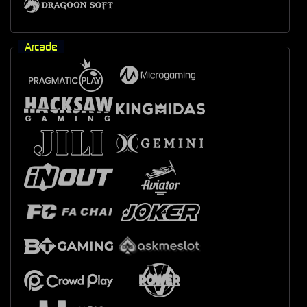
Arcade