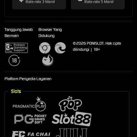
Rata-rata 3 Menit
Rata-rata 5 Menit
Tanggung Jawab
Browser Yang
Bermain
Didukung
©2026 PONISLOT. Hak cipta
dilindungi | 18+
Platform Penyedia Layanan
Slots