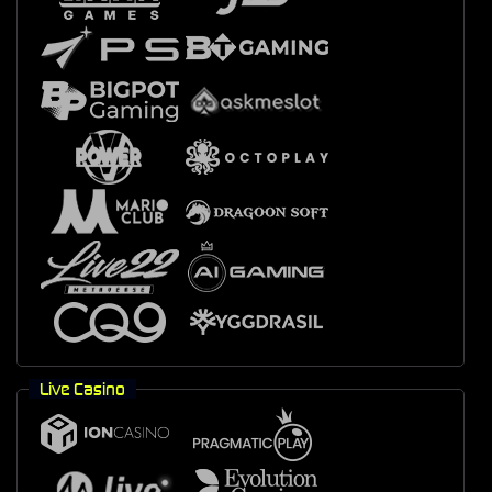
Live Casino