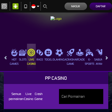
MASUK
DAFTAR
HOT
SLOTS
LIVE
RACE
TOGEL
OLAHRAGA
CRASH
ARCADE
E-
SABUNG
PROM
GAMES
CASINO
GAME
SPORTS
AYAM
PP CASINO
Semua
Live
Crash
permainan
Casino
Game