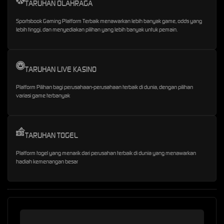
TARUHAN OLAHRAGA
Sportsbook Gaming Platform Terbaik menawarkan lebih banyak game, odds yang
lebih tinggi, dan menyediakan pilihan yang lebih banyak untuk pemain.
TARUHAN LIVE KASINO
Platform Pilihan bagi perusahaan-perusahaan terbaik di dunia, dengan pilihan
variasi game terbanyak
TARUHAN TOGEL
Platform togel yang menarik dari perusahan terbaik di dunia yang menawarkan
hadiah kemenangan besar