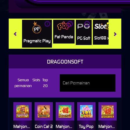
i
i
i
i
i
Facha
Fat Panda
Slot88 x PP
PG Soft
Pragmatic Play
DRAGOONSOFT
Semua
Slots
Top
permainan
20
Mahjong Win
Coin Cat 2
Mahjong Win 2
Toy Pop
Mahjong Win 3