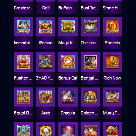
Greatest Circus
Golf
Buffalo Burst
Bust Treasury
Stone Hominid
Immortal Heroes
Roman
Maya King
Chicken Dinner
Phoenix
Fushen Coming
ZHAO YUN
Bonus Cat
Bengal Tiger
Rich Now
Egypt Dynasty
Arab
Dracula
Golden Eye
Muay Thai