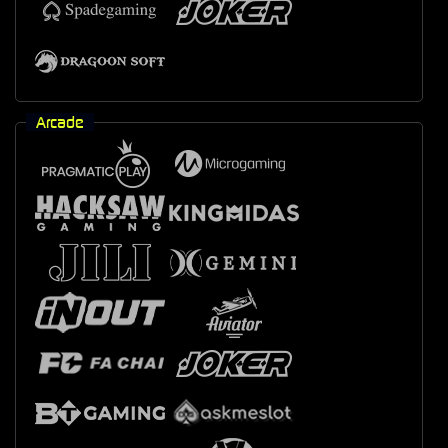
Arcade