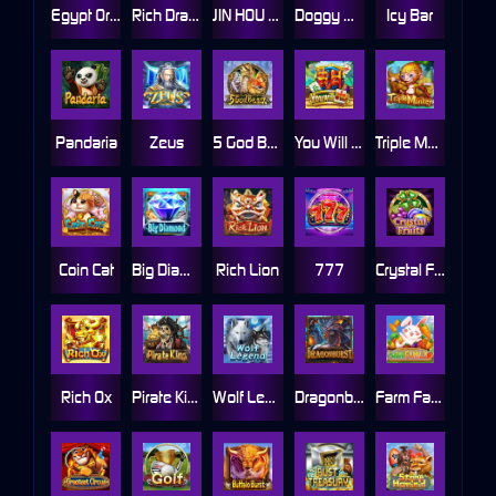
Egypt Oracle
Rich Dragon
JIN HOU YE
Doggy Wealth
Icy Bar
Pandaria
Zeus
5 God Beast
You Will Win
Triple Monkey
Coin Cat
Big Diamond
Rich Lion
777
Crystal Fruits
Rich Ox
Pirate King
Wolf Legend
Dragonburst
Farm Family