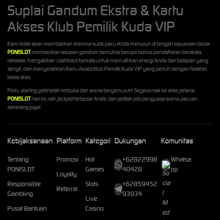
Suplai Gandum Ekstra & Kartu
Akses Klub Pemilik Kuda VIP
Kami tidak akan membiarkan stamina kuda pacu Anda menurun di tengah kejuaraan besar.
PONISLOT
memberikan asupan gandum bernutrisi berupa bonus pendaftaran berskala
raksasa, mengalirkan
cashback
berkala untuk memulihkan energi Anda dari balapan yang
sengit, dan menyerahkan Kartu Akses Klub Pemilik Kuda VIP yang penuh dengan fasilitas
kelas atas.
Pintu
starting gate
telah terbuka dan arena bergemuruh! Segera naik ke atas pelana
PONISLOT
hari ini, raih
jackpot
terbesar Anda, dan jadilah joki penguasa arena pacuan
sekarang juga!
Kebijaksanaan
Platform
Kategori
Dukungan
Komunitas
Tentang
Promosi
Hot
+62822998
Whatsa
PONISLOT
Games
40428
pp
Loyalty
Responsible
Slots
+62859452
Referral
Gambling
93934
Live
Pusat Bantuan
Casino