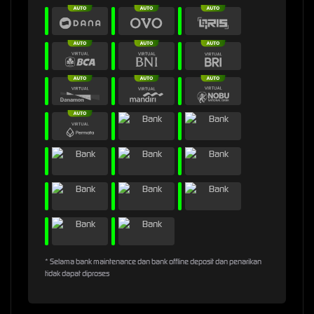
* Selama bank maintenance dan bank offline deposit dan penarikan
tidak dapat diproses