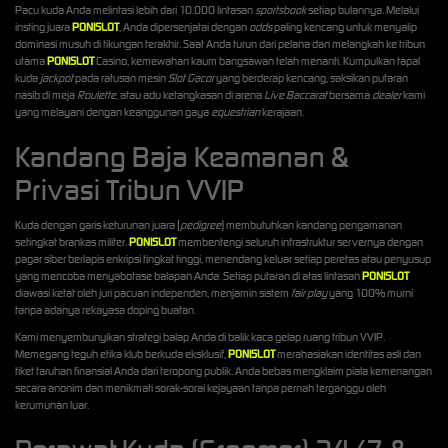
Pacu kuda Anda melintasi lebih dari 10.000 lintasan
sportsbook
setiap bulannya. Melalui
insting juara
PONISLOT
, Anda dipersenjatai dengan
odds
paling kencang untuk menyalip
dominasi musuh di tikungan terakhir. Saat Anda turun dari pelana dan melangkah ke tribun
utama
PONISLOT
Casino, kemewahan kaum bangsawan telah menanti. Kumpulkan tapal
kuda
jackpot
pada ratusan mesin
Slot Gacor
yang berderap kencang, saksikan putaran
nasib di meja
Roulette
, atau adu ketangkasan di arena
Live Baccarat
bersama
dealer
kami
yang melayani dengan keanggunan gaya
equestrian
kerajaan.
Kandang Baja Keamanan &
Privasi Tribun VVIP
Kuda dengan garis keturunan juara (
pedigree
) membutuhkan kandang pengamanan
setingkat brankas militer.
PONISLOT
membentengi seluruh infrastruktur servernya dengan
pagar siber berlapis enkripsi tingkat tinggi, menendang keluar setiap peretas atau penyusup
yang mencoba menyabotase balapan Anda. Setiap putaran di atas lintasan
PONISLOT
diawasi ketat oleh juri pacuan independen, menjamin sistem
fair play
yang 100% murni
tanpa adanya rekayasa doping buatan.
Kami menyembunyikan strategi balap Anda di balik kaca gelap ruang tribun VVIP.
Memegang teguh etika klub berkuda eksklusif,
PONISLOT
merahasiakan identitas asli dan
tiket taruhan finansial Anda dari teropong publik. Anda bebas mengklaim piala kemenangan
secara anonim dan menikmati sorak-sorai kejayaan tanpa pernah terganggu oleh
kerumunan luar.