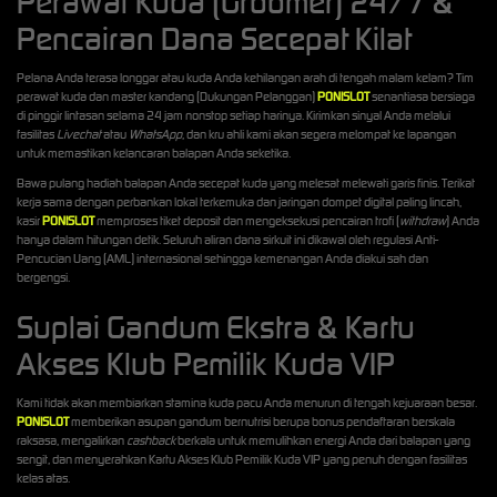
Perawat Kuda (Groomer) 24/7 &
Pencairan Dana Secepat Kilat
Pelana Anda terasa longgar atau kuda Anda kehilangan arah di tengah malam kelam? Tim
perawat kuda dan master kandang (Dukungan Pelanggan)
PONISLOT
senantiasa bersiaga
di pinggir lintasan selama 24 jam nonstop setiap harinya. Kirimkan sinyal Anda melalui
fasilitas
Livechat
atau
WhatsApp
, dan kru ahli kami akan segera melompat ke lapangan
untuk memastikan kelancaran balapan Anda seketika.
Bawa pulang hadiah balapan Anda secepat kuda yang melesat melewati garis finis. Terikat
kerja sama dengan perbankan lokal terkemuka dan jaringan dompet digital paling lincah,
kasir
PONISLOT
memproses tiket deposit dan mengeksekusi pencairan trofi (
withdraw
) Anda
hanya dalam hitungan detik. Seluruh aliran dana sirkuit ini dikawal oleh regulasi Anti-
Pencucian Uang (AML) internasional sehingga kemenangan Anda diakui sah dan
bergengsi.
Suplai Gandum Ekstra & Kartu
Akses Klub Pemilik Kuda VIP
Kami tidak akan membiarkan stamina kuda pacu Anda menurun di tengah kejuaraan besar.
PONISLOT
memberikan asupan gandum bernutrisi berupa bonus pendaftaran berskala
raksasa, mengalirkan
cashback
berkala untuk memulihkan energi Anda dari balapan yang
sengit, dan menyerahkan Kartu Akses Klub Pemilik Kuda VIP yang penuh dengan fasilitas
kelas atas.