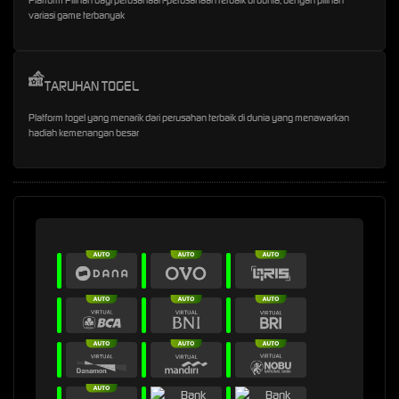
variasi game terbanyak
TARUHAN TOGEL
Platform togel yang menarik dari perusahan terbaik di dunia yang menawarkan
hadiah kemenangan besar