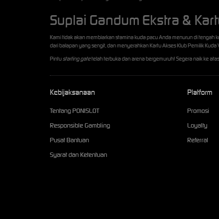
Suplai Gandum Ekstra & Kart
Kami tidak akan membiarkan stamina kuda pacu Anda menurun di tengah k
dari balapan yang sengit, dan menyerahkan Kartu Akses Klub Pemilik Kuda V
Pintu
starting gate
telah terbuka dan arena bergemuruh! Segera naik ke ata
Kebijaksanaan
Platform
Tentang PONISLOT
Promosi
Responsible Gambling
Loyalty
Pusat Bantuan
Referral
Syarat dan Ketentuan