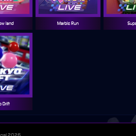
ow land
Marble Run
Supe
 Drift
ional 2026