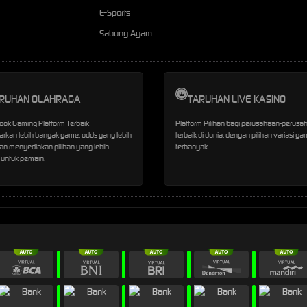
E-Sports
Sabung Ayam
RUHAN OLAHRAGA
TARUHAN LIVE KASINO
ook Gaming Platform Terbaik
Platform Pilihan bagi perusahaan-perusa
kan lebih banyak game, odds yang lebih
terbaik di dunia, dengan pilihan variasi g
 dan menyediakan pilihan yang lebih
terbanyak
untuk pemain.