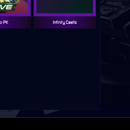
r PK
Infinity Castle