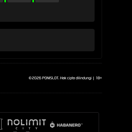
©2026 PONISLOT. Hak cipta dilindungi | 18+