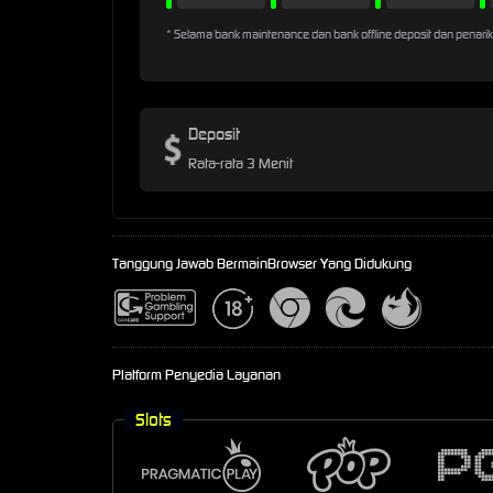
* Selama bank maintenance dan bank offline deposit dan penarik
Deposit
Rata-rata 3 Menit
Tanggung Jawab Bermain
Browser Yang Didukung
Platform Penyedia Layanan
Slots