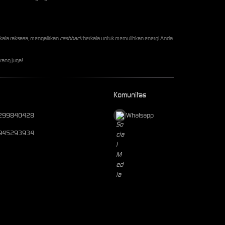
ala raksasa, mengalirkan
cashback
berkala untuk memulihkan energi Anda
rang juga!
Komunitas
299840428
Whatsapp
945293934