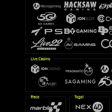
Live Casino
Race
Togel