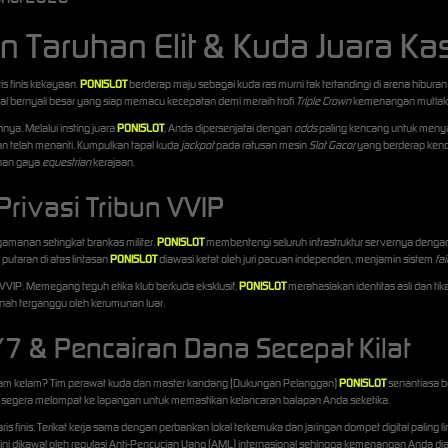
n Taruhan Elit & Kuda Juara K
s finis kekayaan.
PONISLOT
berderap maju sebagai kuda ras murni tak tertandingi di arena hiburan
nsial bernyali besar yang siap memacu kecepatan demi meraih trofi
Triple Crown
kemenangan mutlak
nya. Melalui insting juara
PONISLOT
, Anda dipersenjatai dengan
odds
paling kencang untuk menyal
telah menanti. Kumpulkan tapal kuda
jackpot
pada ratusan mesin
Slot Gacor
yang berderap kenca
nan gaya
equestrian
kerajaan.
ivasi Tribun VVIP
manan setingkat brankas militer.
PONISLOT
membentengi seluruh infrastruktur servernya dengan p
utaran di atas lintasan
PONISLOT
diawasi ketat oleh juri pacuan independen, menjamin sistem
fai
 VVIP. Memegang teguh etika klub berkuda eksklusif,
PONISLOT
merahasiakan identitas asli dan tik
nah terganggu oleh kerumunan luar.
7 & Pencairan Dana Secepat Kilat
alam kelam? Tim perawat kuda dan master kandang (Dukungan Pelanggan)
PONISLOT
senantiasa be
an segera melompat ke lapangan untuk memastikan kelancaran balapan Anda seketika.
inis. Terikat kerja sama dengan perbankan lokal terkemuka dan jaringan dompet digital paling li
it ini dikawal oleh regulasi Anti-Pencucian Uang (AML) internasional sehingga kemenangan Anda di