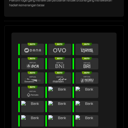
Platform togel yang menarik dari perusahan terbaik di dunia yang menawarkan
hadiah kemenangan besar