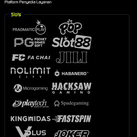
Platform Penyedia Layanan
Slots