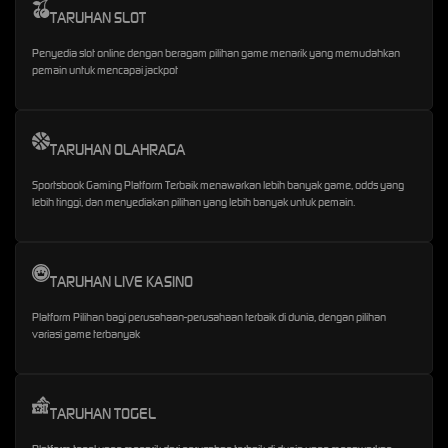
TARUHAN SLOT
Penyedia slot online dengan beragam pilihan game menarik yang memudahkan
pemain untuk mencapai jackpot
TARUHAN OLAHRAGA
Sportsbook Gaming Platform Terbaik menawarkan lebih banyak game, odds yang
lebih tinggi, dan menyediakan pilihan yang lebih banyak untuk pemain.
TARUHAN LIVE KASINO
Platform Pilihan bagi perusahaan-perusahaan terbaik di dunia, dengan pilihan
variasi game terbanyak
TARUHAN TOGEL