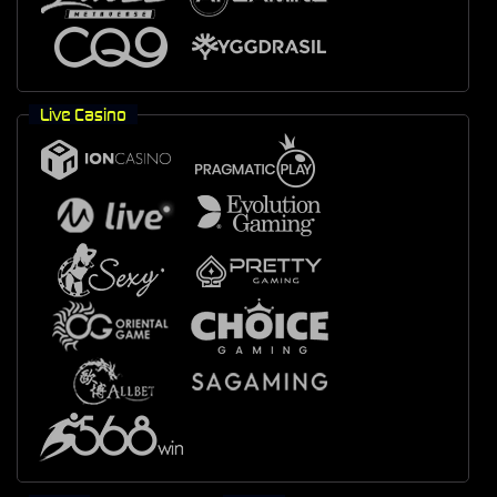
Live Casino