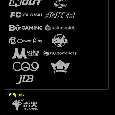
E-Sports