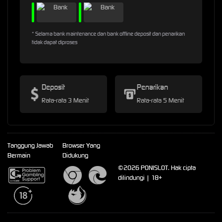
* Selama bank maintenance dan bank offline deposit dan penarikan
tidak dapat diproses
Deposit
Penarikan
Rata-rata 3 Menit
Rata-rata 5 Menit
Tanggung Jawab
Browser Yang
Bermain
Didukung
©2026 PONISLOT. Hak cipta
dilindungi | 18+