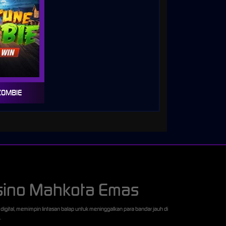
ZOMBIE
asino Mahkota Emas
 digital, memimpin lintasan balap untuk meninggalkan para bandar jauh di
.