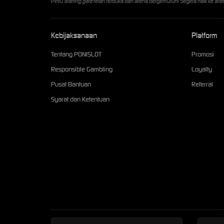
Pintu
starting gate
telah terbuka dan arena bergemuruh! Segera naik ke ata
Kebijaksanaan
Platform
Tentang PONISLOT
Promosi
Responsible Gambling
Loyalty
Pusat Bantuan
Referral
Syarat dan Ketentuan