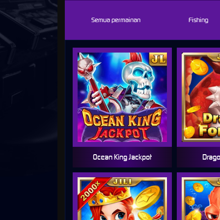
Semua permainan
Fishing
Ocean King Jackpot
Drago