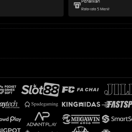
Penarikan
Rata-rata 5 Menit