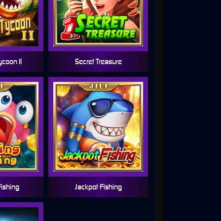
ycoon II
Secret Treasure
ishing
Jackpot Fishing