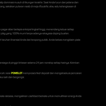
ip dominasi musuh di tikungan terakhir. Saat Anda turun dari pelana dan
ng, saksikan putaran nasib di meja
Roulette
, atau adu ketangkasan di
agar siber berlapis enkripsi tingkat tinggi, menendang keluar setiap
r play
yang 100% murni tanpa adanya rekayasa doping buatan.
et taruhan finansial Anda dari teropong publik. Anda bebas mengklaim piala
rsiaga di pinggir lintasan selama 24 jam nonstop setiap harinya. Kirimkan
ncah, kasir
PONISLOT
memproses tiket deposit dan mengeksekusi pencairan
akui sah dan bergengsi.
ala raksasa, mengalirkan
cashback
berkala untuk memulihkan energi Anda