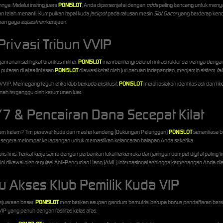
nya. Melalui insting juara
PONISLOT
, Anda dipersenjatai dengan
odds
paling kencang untuk menyal
telah menanti. Kumpulkan tapal kuda
jackpot
pada ratusan mesin
Slot Gacor
yang berderap kenca
nan gaya
equestrian
kerajaan.
ivasi Tribun VVIP
manan setingkat brankas militer.
PONISLOT
membentengi seluruh infrastruktur servernya dengan p
utaran di atas lintasan
PONISLOT
diawasi ketat oleh juri pacuan independen, menjamin sistem
fai
 VVIP. Memegang teguh etika klub berkuda eksklusif,
PONISLOT
merahasiakan identitas asli dan tik
nah terganggu oleh kerumunan luar.
7 & Pencairan Dana Secepat Kilat
alam kelam? Tim perawat kuda dan master kandang (Dukungan Pelanggan)
PONISLOT
senantiasa be
an segera melompat ke lapangan untuk memastikan kelancaran balapan Anda seketika.
inis. Terikat kerja sama dengan perbankan lokal terkemuka dan jaringan dompet digital paling li
it ini dikawal oleh regulasi Anti-Pencucian Uang (AML) internasional sehingga kemenangan Anda di
u Akses Klub Pemilik Kuda VIP
ejuaraan besar.
PONISLOT
memberikan asupan gandum bernutrisi berupa bonus pendaftaran bersk
IP yang penuh dengan fasilitas kelas atas.