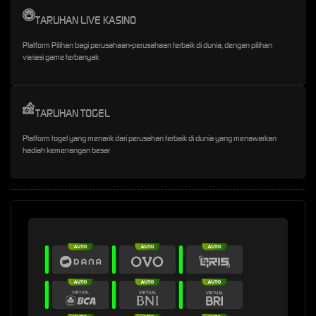
TARUHAN LIVE KASINO
Platform Pilihan bagi perusahaan-perusahaan terbaik di dunia, dengan pilihan
variasi game terbanyak
TARUHAN TOGEL
Platform togel yang menarik dari perusahan terbaik di dunia yang menawarkan
hadiah kemenangan besar