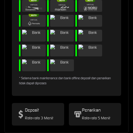
* Selama bank maintenance dan bank offline deposit dan penarikan
tidak dapat diproses
Deposit
Penarikan
Rata-rata 3 Menit
Rata-rata 5 Menit