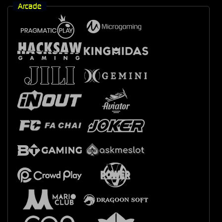
Arcade