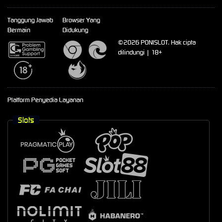
Tanggung Jawab
Browser Yang
Bermain
Didukung
©2026 PONISLOT. Hak cipta
dilindungi | 18+
Platform Penyedia Layanan
Slots