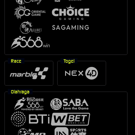
Race
Togel
Olahraga