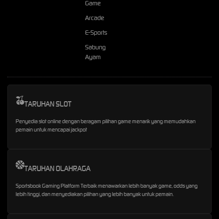
Game
Arcade
E-Sports
Sabung
Ayam
TARUHAN SLOT
Penyedia slot online dengan beragam pilihan game menarik yang memudahkan
pemain untuk mencapai jackpot
TARUHAN OLAHRAGA
Sportsbook Gaming Platform Terbaik menawarkan lebih banyak game, odds yang
lebih tinggi, dan menyediakan pilihan yang lebih banyak untuk pemain.