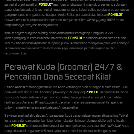
setingkat brankas militer.
PONISLOT
membentengi seluruh infrastruktur servernya dengan
pagar siber berlapis enkripsi tingkat tinggi, menendang keluar setiap peretas atau penyusup
yang mencoba menyabotase balapan Anda. Setiap putaran di atas lintasan
PONISLOT
diawasi ketat oleh juri pacuan independen, menjamin sistem
fair play
yang 100% murni
tanpa adanya rekayasa doping buatan.
Kami menyembunyikan strategi balap Anda di balik kaca gelap ruang tribun VVIP.
Memegang teguh etika klub berkuda eksklusif,
PONISLOT
merahasiakan identitas asli dan
tiket taruhan finansial Anda dari teropong publik. Anda bebas mengklaim piala kemenangan
secara anonim dan menikmati sorak-sorai kejayaan tanpa pernah terganggu oleh
kerumunan luar.
Perawat Kuda (Groomer) 24/7 &
Pencairan Dana Secepat Kilat
Pelana Anda terasa longgar atau kuda Anda kehilangan arah di tengah malam kelam? Tim
perawat kuda dan master kandang (Dukungan Pelanggan)
PONISLOT
senantiasa bersiaga
di pinggir lintasan selama 24 jam nonstop setiap harinya. Kirimkan sinyal Anda melalui
fasilitas
Livechat
atau
WhatsApp
, dan kru ahli kami akan segera melompat ke lapangan
untuk memastikan kelancaran balapan Anda seketika.
Bawa pulang hadiah balapan Anda secepat kuda yang melesat melewati garis finis. Terikat
kerja sama dengan perbankan lokal terkemuka dan jaringan dompet digital paling lincah,
kasir
PONISLOT
memproses tiket deposit dan mengeksekusi pencairan trofi (
withdraw
) Anda
hanya dalam hitungan detik. Seluruh aliran dana sirkuit ini dikawal oleh regulasi Anti-