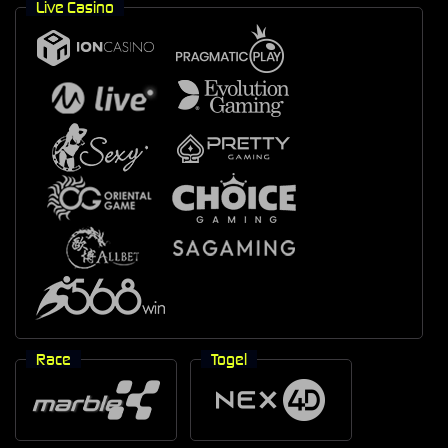
Live Casino
Race
Togel