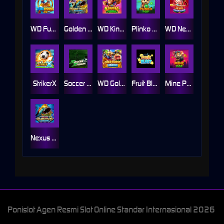
WD FuWa Fishing
Golden Tyrant Fishing
WD King Kong Fishing
Plinko Pop
WD Nezha Fishing Legend
StrikerX
Soccer Striker
WD Gold Blast Fishing
Fruit Blast
Mine Pop
Nexus Golden Tyrant
Ponislot Agen Resmi Slot Online Standar Internasional 2026