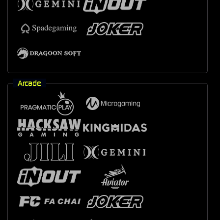
Arcade