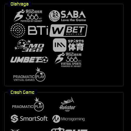
Olahraga
Crash Game