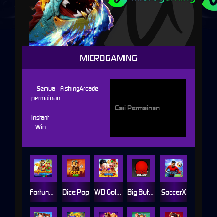
MICROGAMING
Semua
Fishing
Arcade
permainan
Instant
Win
Fortune Fishing
Dice Pop
WD Golden Fuwa Fishing
Big Button Bash
SoccerX