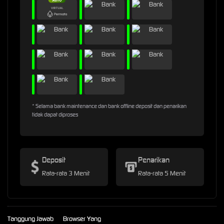
* Selama bank maintenance dan bank offline deposit dan penarikan
tidak dapat diproses
Deposit
Penarikan
Rata-rata 3 Menit
Rata-rata 5 Menit
Tanggung Jawab
Browser Yang