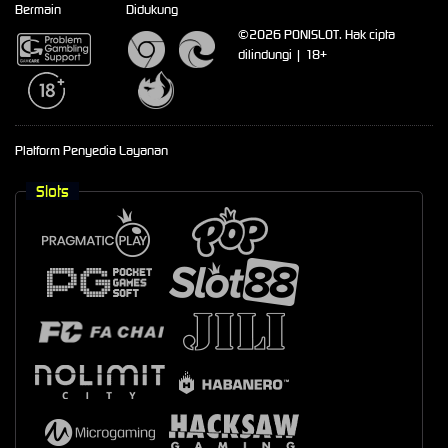
Bermain
Didukung
©2026 PONISLOT. Hak cipta
dilindungi | 18+
Platform Penyedia Layanan
Slots