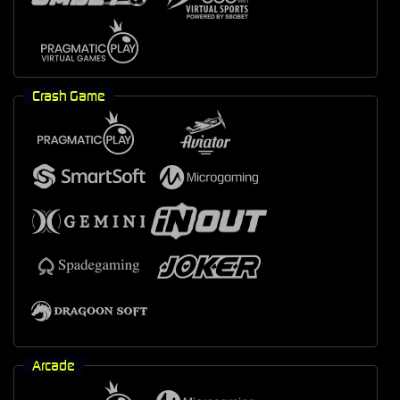
Crash Game
Arcade